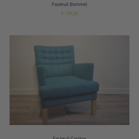
Fauteuil Bommel
€
199,00
Fauteuil Capiton