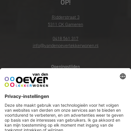
OP!
Ridderstraat 3
5311 CK Gameren
0418 561 317
info@vandenoeverlekkerwonen.nl
Openingstijden
Zondag en maandag gesloten
Di t/m do 10.00 - 17.30 uur
Vrijdag 10.00 - 21.00 uur
Zaterdag 10.00 - 17.00 uur
OFFERTE AANVRAGEN