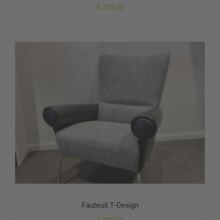
€
395,00
Fauteuil T-Design
€
295,00