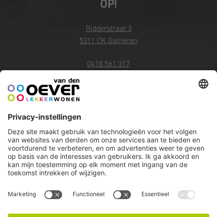
OP!
Ridderstraat 3
5311 CK Gameren
0418 561 317
info@vandenoeverlekkerwonen.nl
Openingstijden
Zondag en maandag gesloten
Di t/m do 10.00 - 17.30 uur
Vrijdag 10.00 - 21.00 uur
Zaterdag 10.00 - 17.00 uur
OFFERTE AANVRAGEN