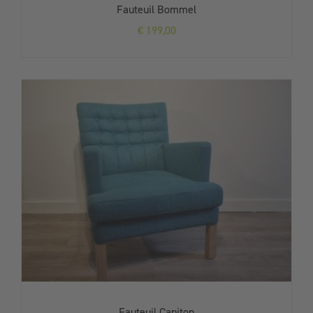
Fauteuil Bommel
€
199,00
Fauteuil Capiton