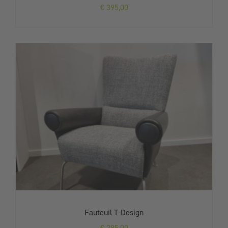
€
395,00
Fauteuil T-Design
€
295,00